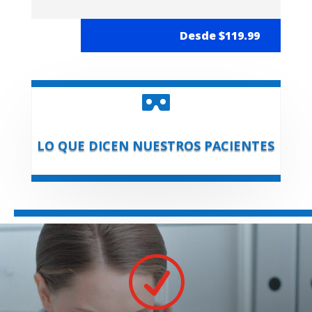
Desde $119.99

LO QUE DICEN NUESTROS PACIENTES
R