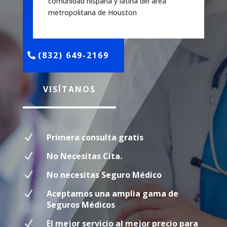
comunidad hispana y latina del área
metropolitana de Houston
(832) 649-2169
VISÍTANOS
N
Primera consulta gratis
N
No Necesitas Cita.
N
No necesitas Seguro Médico
N
Aceptamos una amplia gama de
Seguros Médicos
N
El mejor servicio al mejor precio para