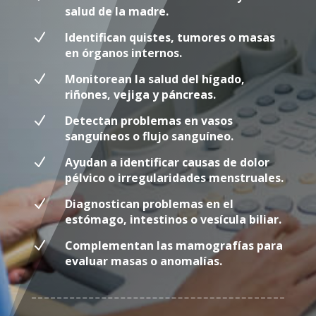
salud de la madre.
N
Identifican quistes, tumores o masas
en órganos internos.
N
Monitorean la salud del hígado,
riñones, vejiga y páncreas.
N
Detectan problemas en vasos
sanguíneos o flujo sanguíneo.
N
Ayudan a identificar causas de dolor
pélvico o irregularidades menstruales.
N
Diagnostican problemas en el
estómago, intestinos o vesícula biliar.
N
Complementan las mamografías para
evaluar masas o anomalías.