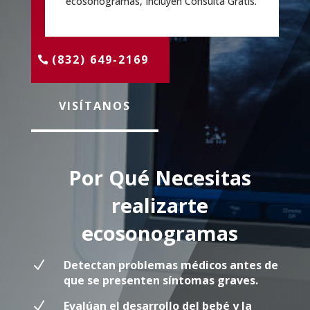
ecosonogramas, Incluyen Consulta Gratis.
(832) 649-2169
VISÍTANOS
Por Qué Necesitas
realizarte
ecosonogramas
N
Detectan problemas médicos antes de
que se presenten síntomas graves.
N
Evalúan el desarrollo del bebé y la