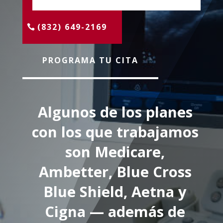
(832) 649-2169
PROGRAMA TU CITA
Algunos de los planes
con los que trabajamos
son Medicare,
Ambetter, Blue Cross
Blue Shield, Aetna y
Cigna — además de